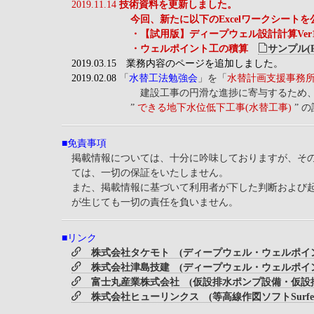
2019.11.14
技術資料を更新しました。
今回、新たに以下のExcelワークシートを公
・【試用版】ディープウェル設計計算Ver1.00(不
・ウェルポイント工の積算
サンプル(P
2019.03.15 業務内容のページを追加しました。
2019.02.08
「
水替工法勉強会
」を「
水替計画支援事務
建設工事の円滑な進捗に寄与するため、４５年
”
できる地下水位低下工事(水替工事)
” 
■免責事項
掲載情報については、十分に吟味しておりますが、その
ては、一切の保証をいたしません。
また、掲載情報に基づいて利用者が下した判断および起
が生じても一切の責任を負いません。
■リンク
株式会社タケモト (ディープウェル・ウェルポイ
株式会社津島技建 (ディープウェル・ウェルポイ
富士丸産業株式会社 (仮設排水ポンプ設備・仮設
株式会社ヒューリンクス (等高線作図ソフトSurf