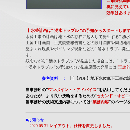
←鋼管杭周
奥に見えて
効果はあり
【 水替計画は” 湧水トラブル ”の予知からスタートしま
水替工事の計画は地下水の存在に起因して発生する” 湧水
土留工計画図、土質調査報告書などの設計図書や周辺地域
盤ぶくれ現象やボイリング現象などの” 湧水トラブル発生
す。
残念ながら” 湧水トラブル ”が発生した場合には、” ト
” 湧水トラブル ”の予知および発生原因の究明には”
理論
参考資料 ：
【PDF】地下水位低下工事の
当事務所の”
ワンポイント・アドバイス
”を活用してくだ
あなたが、より良い決断をするための”
セカンド・オピニ
当事務所の技術支援内容については”
業務内容
”
の
ページ
■お知らせ
2020.05.31
レイアウト、仕様を変更しました。