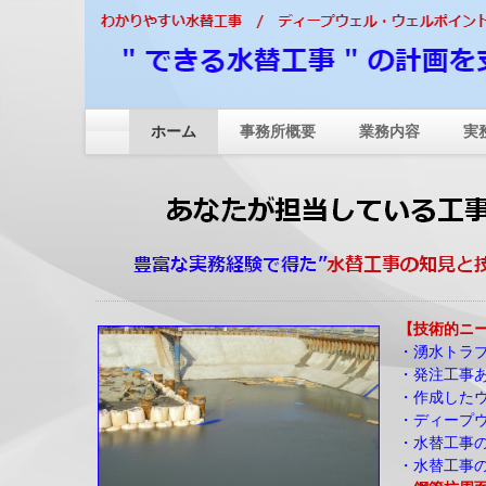
ホーム
事務所概要
業務内容
実
【技術的ニ
・湧水トラ
・発注工事
・作成した
・ディープ
・水替工事
・水替工事